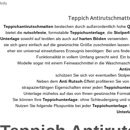
Info
Teppich Antirutschmatt
Teppichantirutschmatten
bestechen durch außerordentlich hohe
Q
bietet die
rutschfeste
, formstabile
Teppichunterlage
, die
Stolperf
Unterlage
sowohl auf textilen als auch auf
harten
Böden
verwenden. Ä
sie sich ganz einfach auf die gewünschte Größe zuschneiden lassen.
eher ein universal einsetzbares Erzeugnis benötigen: Bei uns find
Funktionalität in vollem Umfang gerecht wird. Ein b
Modelle sogar mit einem Feinwaschmittel in die Waschmaschi
Antir
schützen Sie sich vor eventuellen Stolperf
Neben dem
Anti Rutsch
-Effekt profitieren Sie v
strapazierfähigen Eigenschaften einer jeden
Teppichunter
Unterlage mühelos auf das von Ihnen gewünschte Format
Sie können Ihre
Teppichunterlage
- ohne Schleudergang und oh
Nutzen Sie folgende Pluspunkte bei jeder
Teppichunterlage
.
Unterl